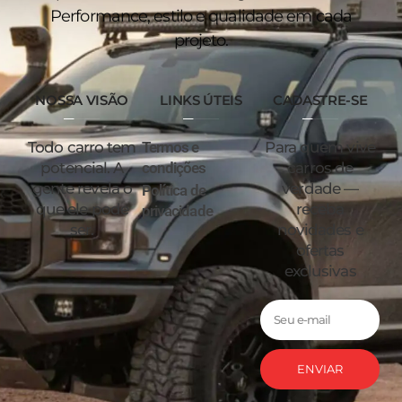
Performance, estilo e qualidade em cada
projeto.
NOSSA VISÃO
LINKS ÚTEIS
CADASTRE-SE
Todo carro tem
Termos e
Para quem vive
potencial. A
condições
carros de
gente revela o
verdade —
Política de
que ele pode
receba
privacidade
ser.
novidades e
ofertas
exclusivas
ENVIAR