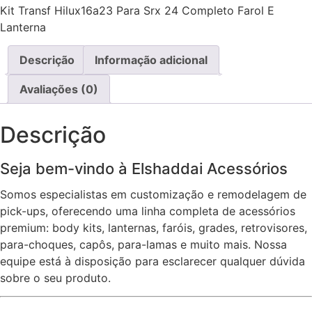
Kit Transf Hilux16a23 Para Srx 24 Completo Farol E
24
Para
Lanterna
Srx
25
Completo
Descrição
Informação adicional
Farol
E
Lanterna
Avaliações (0)
quantidade
Descrição
Seja bem-vindo à Elshaddai Acessórios
Somos especialistas em customização e remodelagem de
pick-ups, oferecendo uma linha completa de acessórios
premium: body kits, lanternas, faróis, grades, retrovisores,
para-choques, capôs, para-lamas e muito mais. Nossa
equipe está à disposição para esclarecer qualquer dúvida
sobre o seu produto.